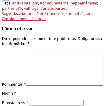
Tags:
antikapitalism
,
Kommunisterna
,
pappamånader
,
Dela
partier
,
SKP
,
valfråga
,
Vänsterpartiet
Inläggsnavigering
Sågverksarbetare i Nordirland strejkar mot låglöner
Om sionismen och annat
Lämna ett svar
Din e-postadress kommer inte publiceras.
Obligatoriska
fält är märkta
*
Kommentar
*
Namn
*
E-postadress
*