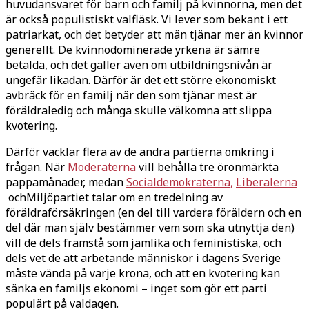
huvudansvaret för barn och familj på kvinnorna, men det
är också populistiskt valfläsk. Vi lever som bekant i ett
patriarkat, och det betyder att män tjänar mer än kvinnor
generellt. De kvinnodominerade yrkena är sämre
betalda, och det gäller även om utbildningsnivån är
ungefär likadan. Därför är det ett större ekonomiskt
avbräck för en familj när den som tjänar mest är
föräldraledig och många skulle välkomna att slippa
kvotering.
Därför vacklar flera av de andra partierna omkring i
frågan. När
Moderaterna
vill behålla tre öronmärkta
pappamånader, medan
Socialdemokraterna,
Liberalerna
ochMiljöpartiet talar om en tredelning av
föräldraförsäkringen (en del till vardera föräldern och en
del där man själv bestämmer vem som ska utnyttja den)
vill de dels framstå som jämlika och feministiska, och
dels vet de att arbetande människor i dagens Sverige
måste vända på varje krona, och att en kvotering kan
sänka en familjs ekonomi – inget som gör ett parti
populärt på valdagen.