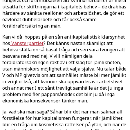
fungera, och dra slutsatsen att kvinnorna därför är mera
utsatta för skiftningarna i kapitalets behov – de drabbas
hårdare av sänkta reallöner och arbetslöshet, de gör ett
oavlönat dubbelarbete och får också sämre
föräldraförsäkring än män.
Kan vi då hoppas på en sån antikapitalistisk klarsynhet
hos
Vänsterpartiet
? Det känns nästan skamligt att
behöva ställa en så basal fråga och sen vara tvungen att
besvara ned med nej. V vill nämligen dela
föräldraförsäkringen rakt av i ett slag för jämlikheten,
utan människors möjlighet att välja själva. Nu talar både
V och MP givetvis om att samhället måste bli mer jämlikt
i övrigt också, att kvinnor ska uppvärderas i arbetslivet
och annat mer. I ett sånt trevligt samhälle är det ju inga
problem med fler pappamånader, det blir ju då inga
ekonomiska konsekvenser, tänker man.
Ja, vad ska man säga? Såhär blir det när man saknar all
förståelse för hur kapitalismen fungerar, när jämlikhet
blir en fråga om kosmetiska rättelser på ytan, och när de