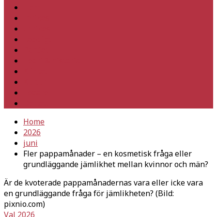
Hem
Inrikes
Utrikes
Fackligt
Partiet
Teori & historia
Klimat
Kultur
Ledare
Debatt
Home
2026
juni
Fler pappamånader – en kosmetisk fråga eller
grundläggande jämlikhet mellan kvinnor och män?
Är de kvoterade pappamånadernas vara eller icke vara
en grundläggande fråga för jämlikheten? (Bild:
pixnio.com)
Val 2026