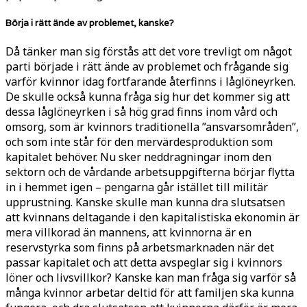
Börja i rätt ände av problemet, kanske?
Då tänker man sig förstås att det vore trevligt om något
parti började i rätt ände av problemet och frågande sig
varför kvinnor idag fortfarande återfinns i låglöneyrken.
De skulle också kunna fråga sig hur det kommer sig att
dessa låglöneyrken i så hög grad finns inom vård och
omsorg, som är kvinnors traditionella ”ansvarsområden”,
och som inte står för den mervärdesproduktion som
kapitalet behöver. Nu sker neddragningar inom den
sektorn och de vårdande arbetsuppgifterna börjar flytta
in i hemmet igen – pengarna går istället till militär
upprustning. Kanske skulle man kunna dra slutsatsen
att kvinnans deltagande i den kapitalistiska ekonomin är
mera villkorad än mannens, att kvinnorna är en
reservstyrka som finns på arbetsmarknaden när det
passar kapitalet och att detta avspeglar sig i kvinnors
löner och livsvillkor? Kanske kan man fråga sig varför så
många kvinnor arbetar deltid för att familjen ska kunna