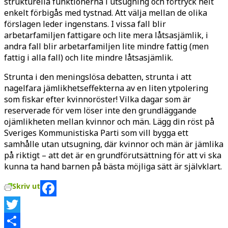
strukturella funktionerna i utsugning och förtryck helt
enkelt förbigås med tystnad. Att välja mellan de olika
förslagen leder ingenstans. I vissa fall blir
arbetarfamiljen fattigare och lite mera låtsasjämlik, i
andra fall blir arbetarfamiljen lite mindre fattig (men
fattig i alla fall) och lite mindre låtsasjämlik.
Strunta i den meningslösa debatten, strunta i att
nagelfara jämlikhetseffekterna av en liten ytpolering
som fiskar efter kvinnoröster! Vilka dagar som är
reserverade för vem löser inte den grundläggande
ojämlikheten mellan kvinnor och män. Lägg din röst på
Sveriges Kommunistiska Parti som vill bygga ett
samhålle utan utsugning, där kvinnor och män är jämlika
på riktigt – att det är en grundförutsättning för att vi ska
kunna ta hand barnen på bästa möjliga sätt är självklart.
Skriv ut
Facebook
Twitter