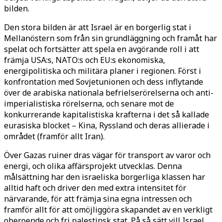
bilden.
Den stora bilden är att Israel är en borgerlig stat i
Mellanöstern som från sin grundläggning och framåt har
spelat och fortsätter att spela en avgörande roll i att
främja USA:s, NATO:s och EU:s ekonomiska,
energipolitiska och militära planer i regionen. Först i
konfrontation med Sovjetunionen och dess inflytande
över de arabiska nationala befrielserörelserna och anti-
imperialistiska rörelserna, och senare mot de
konkurrerande kapitalistiska krafterna i det så kallade
eurasiska blocket – Kina, Ryssland och deras allierade i
området (framför allt Iran).
Över Gazas ruiner dras vägar för transport av varor och
energi, och olika affärsprojekt utvecklas. Denna
målsättning har den israeliska borgerliga klassen har
alltid haft och driver den med extra intensitet för
närvarande, för att främja sina egna intressen och
framför allt för att omöjliggöra skapandet av en verkligt
oberoende och fri palestinsk stat. På så sätt vill Israel