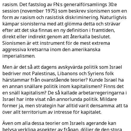
rasism. Det fastslog av FN:s generalförsamlings 30:e
session (november 1975) som beskrev sionismen som en
form av rasism och rasistisk diskriminering. Naturligtvis
kämpar sionisterna med att glömma detta och strävar
efter att det ska finnas en ny definition i framtiden,
direkt eller indirekt genom att återkalla beslutet.
Sionismen är ett instrument för de mest extrema
aggressiva kretsarna inom den amerikanska
imperialismen.
Men är det så att dagens avskyvärda politik som Israel
bedriver mot Palestinas, Libanons och Syriens folk
härstammar från ovanstående teorier? Kunde Israel ha
en annan snällare politik inom kapitalismen? Finns det
en snäll kapitalism? De så kallade arbetarregeringarna i
Israel har inte visat nån annorlunda politik. Mildare
former ja, men strategin har alltid varit densamma: att ta
över allt territorium av intresse för kapitalet.
Även om alla dessa teorier om Israels agerande kan
belysa verkliga aspekter av frågan, döljer de den stora