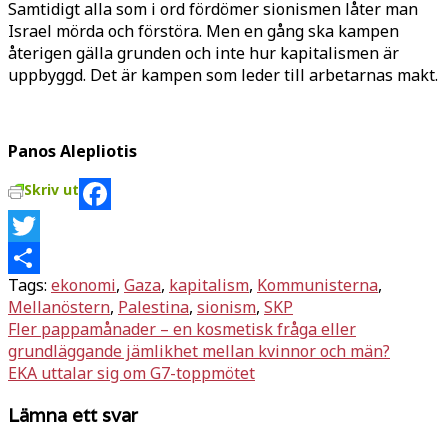
Samtidigt alla som i ord fördömer sionismen låter man
Israel mörda och förstöra. Men en gång ska kampen
återigen gälla grunden och inte hur kapitalismen är
uppbyggd. Det är kampen som leder till arbetarnas makt.
Panos Alepliotis
Skriv ut
Facebook
Twitter
Tags:
ekonomi
,
Gaza
,
kapitalism
,
Kommunisterna
,
Dela
Mellanöstern
,
Palestina
,
sionism
,
SKP
Inläggsnavigering
Fler pappamånader – en kosmetisk fråga eller
grundläggande jämlikhet mellan kvinnor och män?
EKA uttalar sig om G7-toppmötet
Lämna ett svar