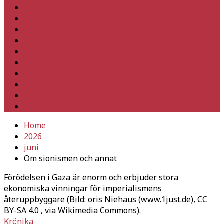
Hem
Inrikes
Utrikes
Fackligt
Partiet
Teori & historia
Klimat
Kultur
Ledare
Debatt
Home
2026
juni
Om sionismen och annat
Förödelsen i Gaza är enorm och erbjuder stora
ekonomiska vinningar för imperialismens
återuppbyggare (Bild: oris Niehaus (www.1just.de), CC
BY-SA 4.0
, via Wikimedia Commons).
Krönika