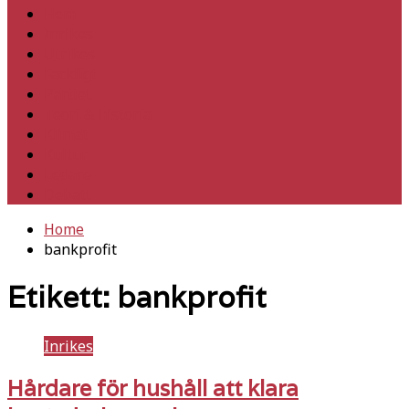
Hem
Inrikes
Utrikes
Fackligt
Partiet
Teori & historia
Klimat
Kultur
Ledare
Debatt
Home
bankprofit
Etikett:
bankprofit
Inrikes
Hårdare för hushåll att klara