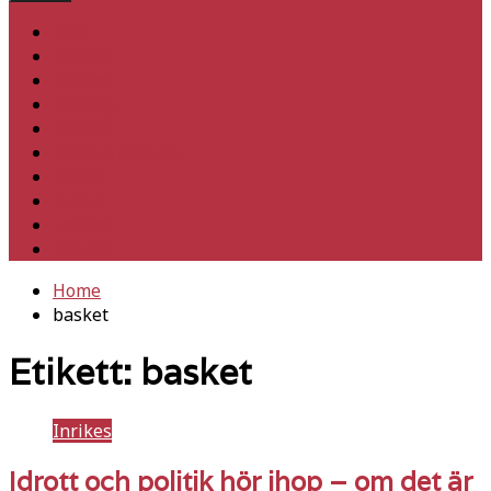
Hem
Inrikes
Utrikes
Fackligt
Partiet
Teori & historia
Klimat
Kultur
Ledare
Debatt
Home
basket
Etikett:
basket
Inrikes
Idrott och politik hör ihop – om det är