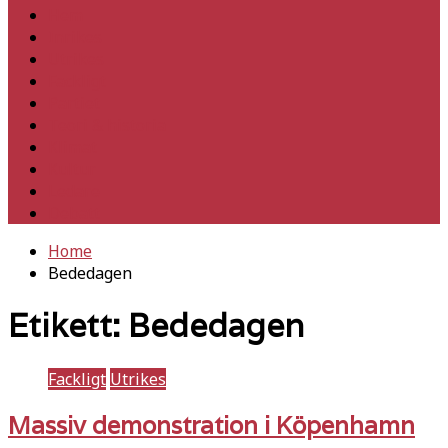
Hem
Inrikes
Utrikes
Fackligt
Partiet
Teori & historia
Klimat
Kultur
Ledare
Debatt
Home
Bededagen
Etikett:
Bededagen
Fackligt
Utrikes
Massiv demonstration i Köpenhamn