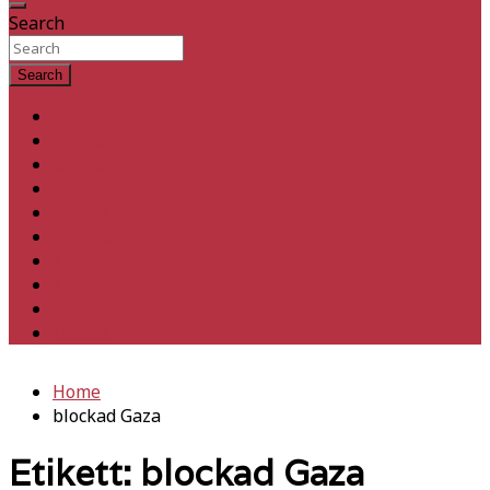
Search
Search
Hem
Inrikes
Utrikes
Fackligt
Partiet
Teori & historia
Klimat
Kultur
Ledare
Debatt
Home
blockad Gaza
Etikett:
blockad Gaza