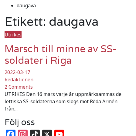
daugava
Etikett:
daugava
Utrikes
Marsch till minne av SS-
soldater i Riga
2022-03-17
Redaktionen
2 Comments
UTRIKES Den 16 mars varje år uppmärksammas de
lettiska SS-soldaterna som slogs mot Röda Armén
från…
Följ oss
Facebook
Instagram
TikTok
X
YouTube