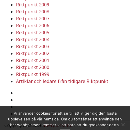
Riktpunkt 2009
Riktpunkt 2008
Riktpunkt 2007
Riktpunkt 2006
Riktpunkt 2005
Riktpunkt 2004
Riktpunkt 2003
Riktpunkt 2002
Riktpunkt 2001
Riktpunkt 2000
Riktpunkt 1999
Artiklar och ledare från tidigare Riktpunkt
Vi använder cookies för att se till att vi ger dig den bästa
upplevelsen på vår hemsida. Om du fortsätter att använda den
Copyright © 2026
RiktpunKt.nu
här webbplatsen kommer vi att anta att du godkänner detta.