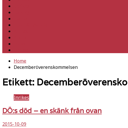
Utrikes
Fackligt
Partiet
Teori & historia
Klimat
Kultur
Ledare
Debatt
Home
Decemberöverenskommelsen
Etikett:
Decemberöverensk
Inrikes
DÖ:s död – en skänk från ovan
2015-10-09