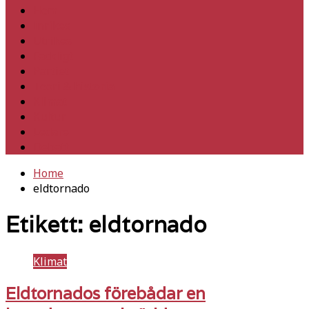
Hem
Inrikes
Utrikes
Fackligt
Partiet
Teori & historia
Klimat
Kultur
Ledare
Debatt
Home
eldtornado
Etikett:
eldtornado
Klimat
Eldtornados förebådar en