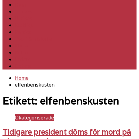
Hem
Inrikes
Utrikes
Fackligt
Partiet
Teori & historia
Klimat
Kultur
Ledare
Debatt
Home
elfenbenskusten
Etikett:
elfenbenskusten
Okategoriserade
Tidigare president döms för mord på