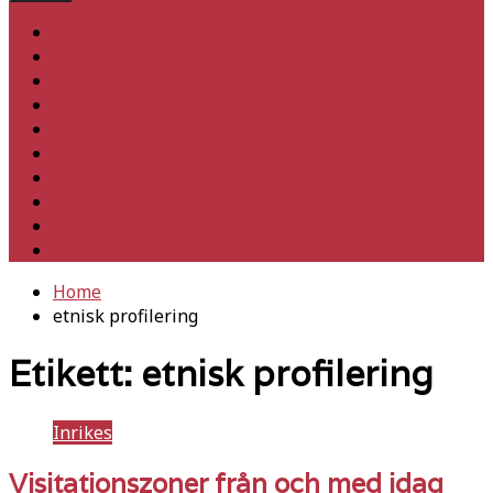
Hem
Inrikes
Utrikes
Fackligt
Partiet
Teori & historia
Klimat
Kultur
Ledare
Debatt
Home
etnisk profilering
Etikett:
etnisk profilering
Inrikes
Visitationszoner från och med idag