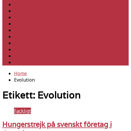
Hem
Inrikes
Utrikes
Fackligt
Partiet
Teori & historia
Klimat
Kultur
Ledare
Debatt
Home
Evolution
Etikett:
Evolution
Fackligt
Hungerstrejk på svenskt företag i