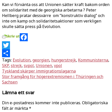
Kan vi förvänta oss att Unionen sätter kraft bakom orden
om solidaritet med de georgiska arbetarna ? Peter
Hellberg pratar dessvärre om ”konstruktiv dialog” och
inte om kamp och solidaritetsaktioner som verkligen
skulle sätta press på Evolution.
Skriv ut
Facebook
Twitter
Tags:
Evolution
,
georgien
,
hungerstrejk
,
Kommunisterna
,
Dela
SKP
,
strejk
,
svpol
,
Unionen
,
vpol
Inläggsnavigering
Tyskland skärper immigrationslagarna
Stor framgång för högerextremismen i Thüringen och
Sachsen
Lämna ett svar
Din e-postadress kommer inte publiceras.
Obligatoriska
fält är märkta
*