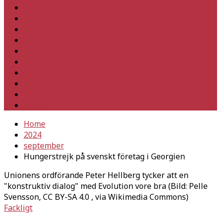
Hem
Inrikes
Utrikes
Fackligt
Partiet
Teori & historia
Klimat
Kultur
Ledare
Debatt
Home
2024
september
Hungerstrejk på svenskt företag i Georgien
Unionens ordförande Peter Hellberg tycker att en
"konstruktiv dialog" med Evolution vore bra (Bild: Pelle
Svensson, CC BY-SA 4.0
, via Wikimedia Commons)
Fackligt