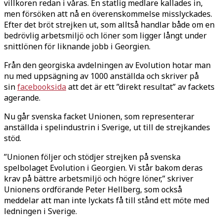
villkoren redan i våras. En statlig medlare kallades in,
men försöken att nå en överenskommelse misslyckades.
Efter det bröt strejken ut, som alltså handlar både om en
bedrövlig arbetsmiljö och löner som ligger långt under
snittlönen för liknande jobb i Georgien.
Från den georgiska avdelningen av Evolution hotar man
nu med uppsägning av 1000 anställda och skriver på
sin
facebooksida
att det är ett ”direkt resultat” av fackets
agerande.
Nu går svenska facket Unionen, som representerar
anställda i spelindustrin i Sverige, ut till de strejkandes
stöd.
”Unionen följer och stödjer strejken på svenska
spelbolaget Evolution i Georgien. Vi står bakom deras
krav på bättre arbetsmiljö och högre löner,” skriver
Unionens ordförande Peter Hellberg, som också
meddelar att man inte lyckats få till stånd ett möte med
ledningen i Sverige.