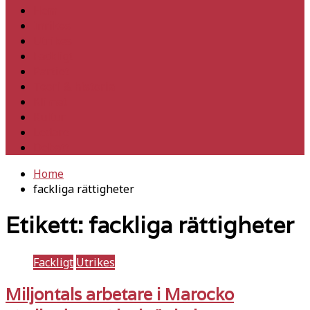
Hem
Inrikes
Utrikes
Fackligt
Partiet
Teori & historia
Klimat
Kultur
Ledare
Debatt
Home
fackliga rättigheter
Etikett:
fackliga rättigheter
Fackligt
Utrikes
Miljontals arbetare i Marocko