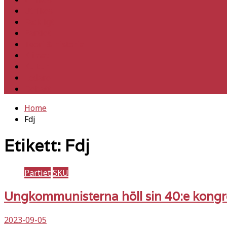
Utrikes
Fackligt
Partiet
Teori & historia
Klimat
Kultur
Ledare
Debatt
Home
Fdj
Etikett:
Fdj
Partiet
SKU
Ungkommunisterna höll sin 40:e kongr
2023-09-05