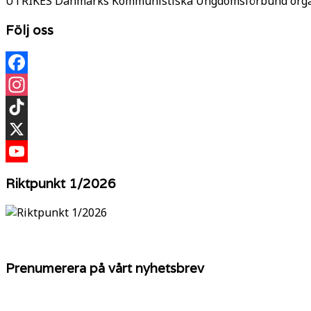
UTRIKES Danmarks Kommunistiska Ungdomsförbund organi
Följ oss
Facebook
Instagram
TikTok
X
YouTube
Riktpunkt 1/2026
Prenumerera på vårt nyhetsbrev