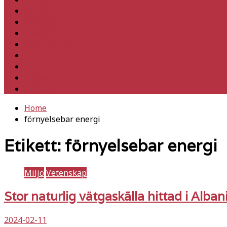
Utrikes
Fackligt
Partiet
Teori & historia
Klimat
Kultur
Ledare
Debatt
Home
förnyelsebar energi
Etikett:
förnyelsebar energi
Miljö
Vetenskap
Stor naturlig vätgaskälla hittad i Alba
2024-02-11