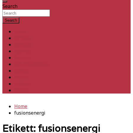
Search
Search
Hem
Inrikes
Utrikes
Fackligt
Partiet
Teori & historia
Klimat
Kultur
Ledare
Debatt
Home
fusionsenergi
Etikett:
fusionsenergi