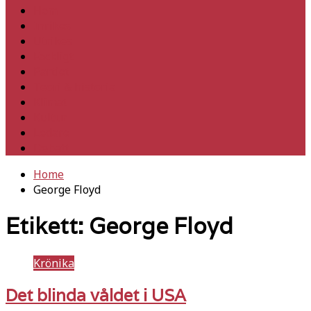
Hem
Inrikes
Utrikes
Fackligt
Partiet
Teori & historia
Klimat
Kultur
Ledare
Debatt
Home
George Floyd
Etikett:
George Floyd
Krönika
Det blinda våldet i USA