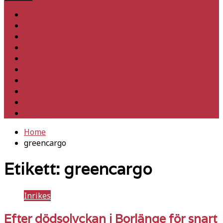
Hem
Inrikes
Utrikes
Fackligt
Partiet
Teori & historia
Klimat
Kultur
Ledare
Debatt
Home
greencargo
Etikett:
greencargo
Inrikes
Efter dödsolyckan i Borlänge för snart