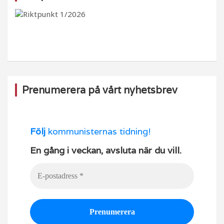
b
ra
k
u
o
m
b
o
e
k
Prenumerera på vårt nyhetsbrev
Följ
kommunisternas tidning!
En gång i veckan, avsluta när du vill.