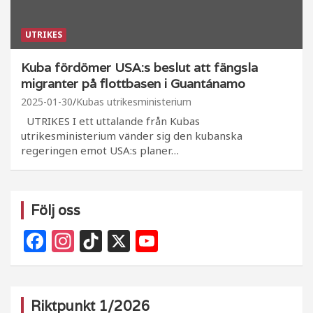
UTRIKES
Kuba fördömer USA:s beslut att fängsla
migranter på flottbasen i Guantánamo
2025-01-30
Kubas utrikesministerium
UTRIKES I ett uttalande från Kubas
utrikesministerium vänder sig den kubanska
regeringen emot USA:s planer…
Följ oss
F
In
Ti
X
Y
a
st
k
o
c
a
T
u
e
g
o
T
Riktpunkt 1/2026