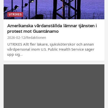
UTRIKES
Amerikanska vårdanställda lämnar tjänsten i
protest mot Guantánamo
2026-02-12
Redaktionen
UTRIKES Allt fler läkare, sjuksköterskor och annan
vårdpersonal inom U.S. Public Health Service säger
upp sig…