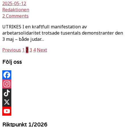
2025-05-12
Redaktionen
2 Comments
UTRIKES I en kraftfull manifestation av
arbetarsolidaritet trotsade tusentals demonstranter den
3 maj – både judar…
Sidnumrering
Previous
1
2
3
4
Next
för
Följ oss
inlägg
Facebook
Instagram
TikTok
X
YouTube
Riktpunkt 1/2026