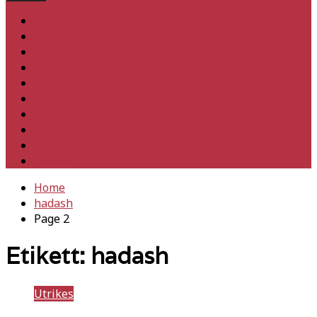
Hem
Inrikes
Utrikes
Fackligt
Partiet
Teori & historia
Klimat
Kultur
Ledare
Debatt
Home
hadash
Page 2
Etikett:
hadash
Utrikes