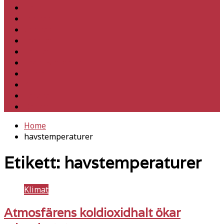
Hem
Inrikes
Utrikes
Fackligt
Partiet
Teori & historia
Klimat
Kultur
Ledare
Debatt
Home
havstemperaturer
Etikett:
havstemperaturer
Klimat
Atmosfärens koldioxidhalt ökar