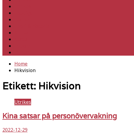
Utrikes
Fackligt
Partiet
Teori & historia
Klimat
Kultur
Ledare
Debatt
Home
Hikvision
Etikett:
Hikvision
Utrikes
Kina satsar på personövervakning
2022-12-29