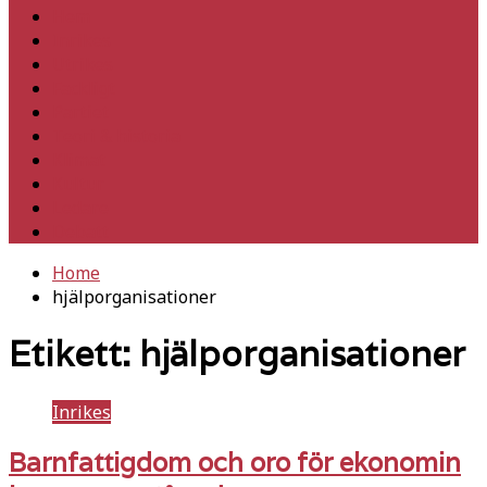
Hem
Inrikes
Utrikes
Fackligt
Partiet
Teori & historia
Klimat
Kultur
Ledare
Debatt
Home
hjälporganisationer
Etikett:
hjälporganisationer
Inrikes
Barnfattigdom och oro för ekonomin