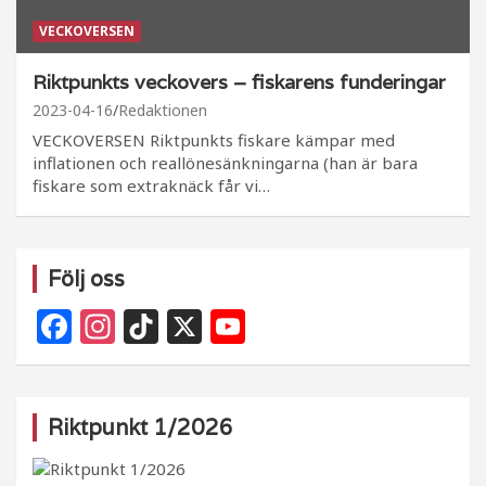
VECKOVERSEN
Riktpunkts veckovers – fiskarens funderingar
2023-04-16
Redaktionen
VECKOVERSEN Riktpunkts fiskare kämpar med
inflationen och reallönesänkningarna (han är bara
fiskare som extraknäck får vi…
Följ oss
F
In
Ti
X
Y
a
st
k
o
c
a
T
u
e
g
o
T
Riktpunkt 1/2026
b
ra
k
u