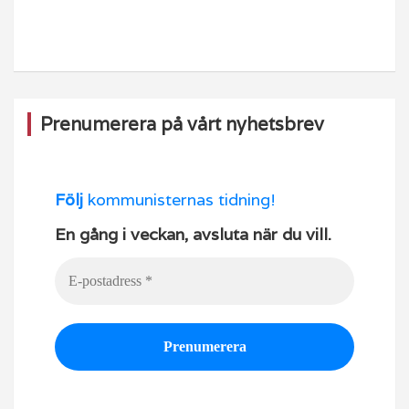
o
m
b
o
e
k
Prenumerera på vårt nyhetsbrev
Följ
kommunisternas tidning!
En gång i veckan, avsluta när du vill.