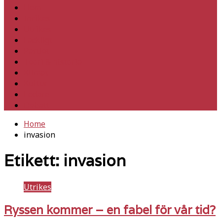
Hem
Inrikes
Utrikes
Fackligt
Partiet
Teori & historia
Klimat
Kultur
Ledare
Debatt
Home
invasion
Etikett:
invasion
Utrikes
Ryssen kommer – en fabel för vår tid?