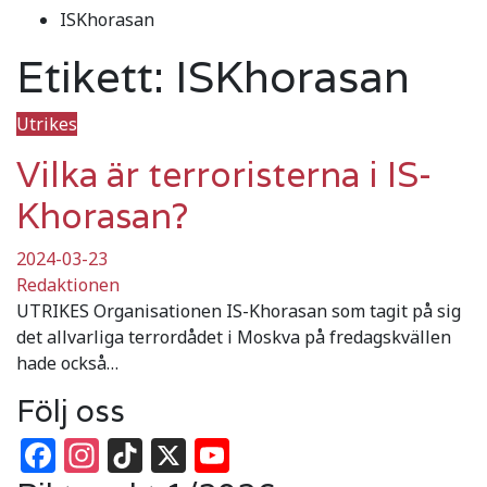
ISKhorasan
Etikett:
ISKhorasan
Utrikes
Vilka är terroristerna i IS-
Khorasan?
2024-03-23
Redaktionen
UTRIKES Organisationen IS-Khorasan som tagit på sig
det allvarliga terrordådet i Moskva på fredagskvällen
hade också…
Följ oss
Facebook
Instagram
TikTok
X
YouTube