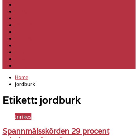
Hem
Inrikes
Utrikes
Fackligt
Partiet
Teori & historia
Klimat
Kultur
Ledare
Debatt
Home
jordburk
Etikett:
jordburk
Inrikes
Spannmålsskörden 29 procent