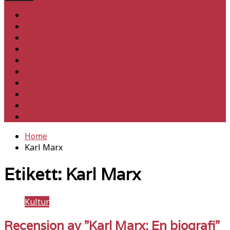
Hem
Inrikes
Utrikes
Fackligt
Partiet
Teori & historia
Klimat
Kultur
Ledare
Debatt
Home
Karl Marx
Etikett:
Karl Marx
Kultur
Recension av ”Karl Marx: En biografi”