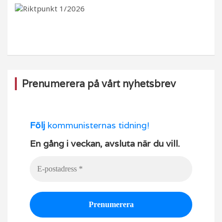
b
ra
k
u
o
m
b
o
e
k
Prenumerera på vårt nyhetsbrev
Följ
kommunisternas tidning!
En gång i veckan, avsluta när du vill.