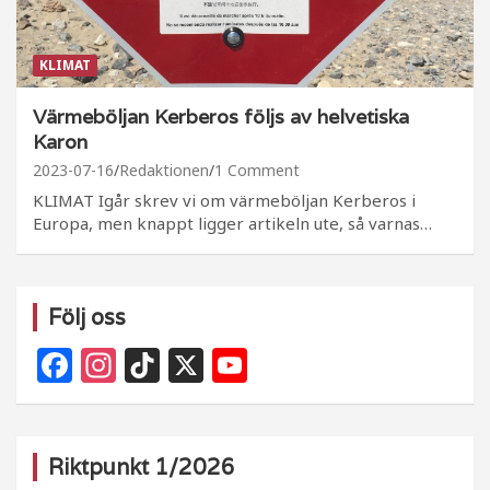
KLIMAT
Värmeböljan Kerberos följs av helvetiska
Karon
2023-07-16
Redaktionen
1 Comment
KLIMAT Igår skrev vi om värmeböljan Kerberos i
Europa, men knappt ligger artikeln ute, så varnas…
Följ oss
F
In
Ti
X
Y
a
st
k
o
c
a
T
u
e
g
o
T
Riktpunkt 1/2026