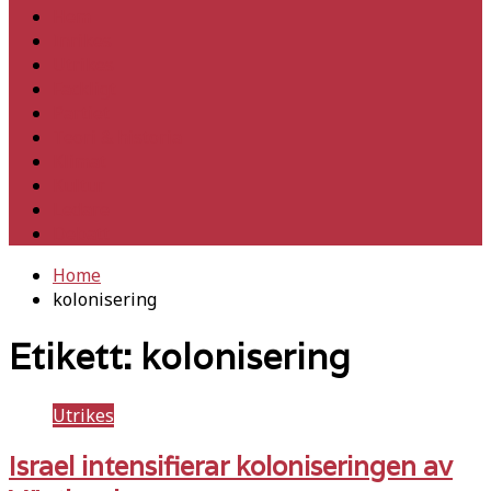
Hem
Inrikes
Utrikes
Fackligt
Partiet
Teori & historia
Klimat
Kultur
Ledare
Debatt
Home
kolonisering
Etikett:
kolonisering
Utrikes
Israel intensifierar koloniseringen av