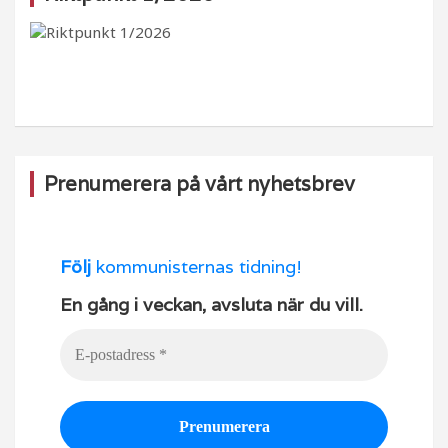
b
ra
k
u
o
m
b
o
e
k
Prenumerera på vårt nyhetsbrev
Följ
kommunisternas tidning!
En gång i veckan, avsluta när du vill.