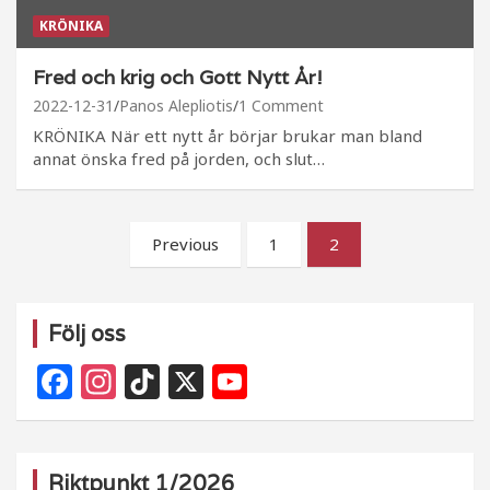
KRÖNIKA
Fred och krig och Gott Nytt År!
2022-12-31
Panos Alepliotis
1 Comment
KRÖNIKA När ett nytt år börjar brukar man bland
annat önska fred på jorden, och slut…
Sidnumrering
Previous
1
2
för
inlägg
Följ oss
F
In
Ti
X
Y
a
st
k
o
c
a
T
u
e
g
o
T
Riktpunkt 1/2026