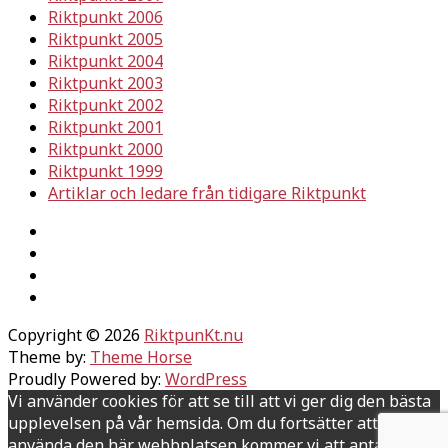
Riktpunkt 2006
Riktpunkt 2005
Riktpunkt 2004
Riktpunkt 2003
Riktpunkt 2002
Riktpunkt 2001
Riktpunkt 2000
Riktpunkt 1999
Artiklar och ledare från tidigare Riktpunkt
Copyright © 2026
RiktpunKt.nu
Theme by:
Theme Horse
Proudly Powered by:
WordPress
Vi använder cookies för att se till att vi ger dig den bästa
upplevelsen på vår hemsida. Om du fortsätter att
använda den här webbplatsen kommer vi att anta att du