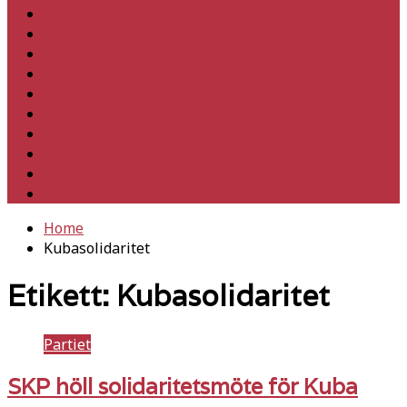
Hem
Inrikes
Utrikes
Fackligt
Partiet
Teori & historia
Klimat
Kultur
Ledare
Debatt
Home
Kubasolidaritet
Etikett:
Kubasolidaritet
Partiet
SKP höll solidaritetsmöte för Kuba