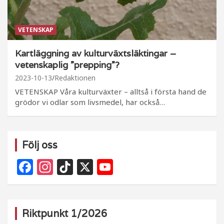
VETENSKAP
Kartläggning av kulturväxtsläktingar –
vetenskaplig ”prepping”?
2023-10-13
Redaktionen
VETENSKAP Våra kulturväxter – alltså i första hand de
grödor vi odlar som livsmedel, har också…
Följ oss
F
In
Ti
X
Y
a
st
k
o
c
a
T
u
e
g
o
T
Riktpunkt 1/2026