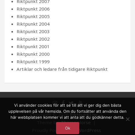
Riktpunkt 2007
Riktpunkt 2006
Riktpunkt 2005
Riktpunkt 2004
Riktpunkt 2003
Riktpunkt 2002
Riktpunkt 2001
Riktpunkt 2000
Riktpunkt 1999
Artiklar och ledare från tidigare Riktpunkt
Vi använder cookies för att se till att vi ger dig den bästa
upplevelsen på vår hemsida. Om du fortsätter att använda den
Copyright © 2026
RiktpunKt.nu
här webbplatsen kommer vi att anta att du godkänner detta.
Theme by:
Theme Horse
Ok
Proudly Powered by:
WordPress