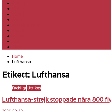
Inrikes
Utrikes
Fackligt
Partiet
Teori & historia
Klimat
Kultur
Ledare
Debatt
Home
Lufthansa
Etikett:
Lufthansa
Fackligt
Utrikes
Lufthansa-strejk stoppade nära 800 fl
2026-02-13