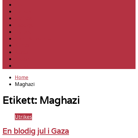
Hem
Inrikes
Utrikes
Fackligt
Partiet
Teori & historia
Klimat
Kultur
Ledare
Debatt
Home
Maghazi
Etikett:
Maghazi
Utrikes
En blodig jul i Gaza