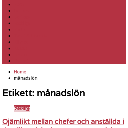
Hem
Inrikes
Utrikes
Fackligt
Partiet
Teori & historia
Klimat
Kultur
Ledare
Debatt
Home
månadslön
Etikett:
månadslön
Fackligt
Ojämlikt mellan chefer och anställda i