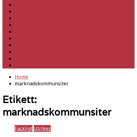
Hem
Inrikes
Utrikes
Fackligt
Partiet
Teori & historia
Klimat
Kultur
Ledare
Debatt
Home
marknadskommunsiter
Etikett:
marknadskommunsiter
Fackligt
Utrikes