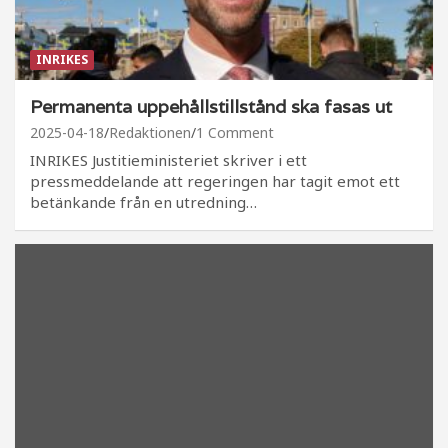
INRIKES
Permanenta uppehållstillstånd ska fasas ut
2025-04-18
Redaktionen
1 Comment
INRIKES Justitieministeriet skriver i ett
pressmeddelande att regeringen har tagit emot ett
betänkande från en utredning…