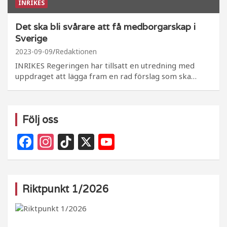
INRIKES
Det ska bli svårare att få medborgarskap i
Sverige
2023-09-09
Redaktionen
INRIKES Regeringen har tillsatt en utredning med
uppdraget att lägga fram en rad förslag som ska…
Följ oss
F
In
Ti
X
Y
a
st
k
o
c
a
T
u
e
g
o
T
Riktpunkt 1/2026
b
ra
k
u
o
m
b