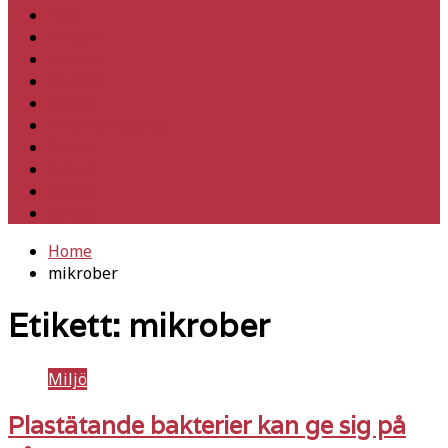
Hem
Inrikes
Utrikes
Fackligt
Partiet
Teori & historia
Klimat
Kultur
Ledare
Debatt
Home
mikrober
Etikett:
mikrober
Miljö
Plastätande bakterier kan ge sig på