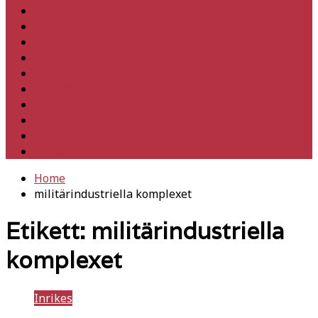
Hem
Inrikes
Utrikes
Fackligt
Partiet
Teori & historia
Klimat
Kultur
Ledare
Debatt
Home
militärindustriella komplexet
Etikett:
militärindustriella
komplexet
Inrikes