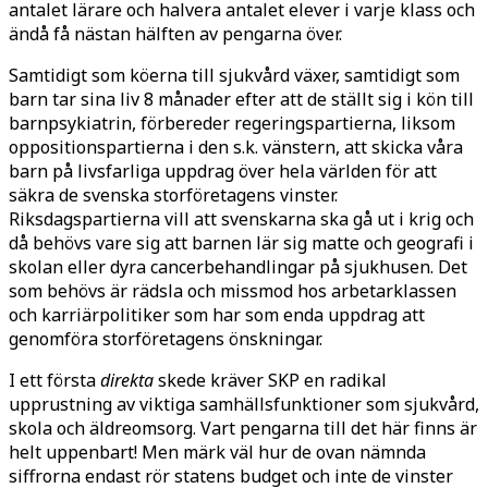
antalet lärare och halvera antalet elever i varje klass och
ändå få nästan hälften av pengarna över.
Samtidigt som köerna till sjukvård växer, samtidigt som
barn tar sina liv 8 månader efter att de ställt sig i kön till
barnpsykiatrin, förbereder regeringspartierna, liksom
oppositionspartierna i den s.k. vänstern, att skicka våra
barn på livsfarliga uppdrag över hela världen för att
säkra de svenska storföretagens vinster.
Riksdagspartierna vill att svenskarna ska gå ut i krig och
då behövs vare sig att barnen lär sig matte och geografi i
skolan eller dyra cancerbehandlingar på sjukhusen. Det
som behövs är rädsla och missmod hos arbetarklassen
och karriärpolitiker som har som enda uppdrag att
genomföra storföretagens önskningar.
I ett första
direkta
skede kräver SKP en radikal
upprustning av viktiga samhällsfunktioner som sjukvård,
skola och äldreomsorg. Vart pengarna till det här finns är
helt uppenbart! Men märk väl hur de ovan nämnda
siffrorna endast rör statens budget och inte de vinster