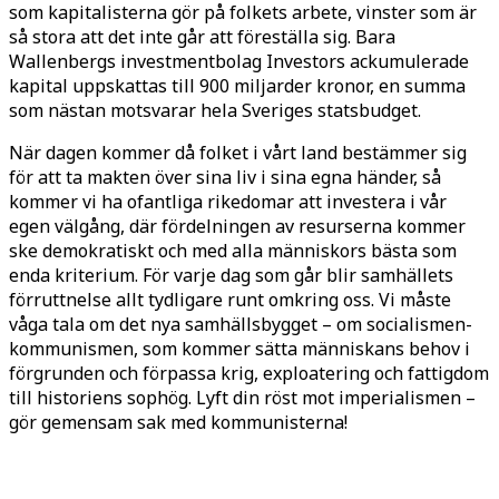
som kapitalisterna gör på folkets arbete, vinster som är
så stora att det inte går att föreställa sig. Bara
Wallenbergs investmentbolag Investors ackumulerade
kapital uppskattas till 900 miljarder kronor, en summa
som nästan motsvarar hela Sveriges statsbudget.
När dagen kommer då folket i vårt land bestämmer sig
för att ta makten över sina liv i sina egna händer, så
kommer vi ha ofantliga rikedomar att investera i vår
egen välgång, där fördelningen av resurserna kommer
ske demokratiskt och med alla människors bästa som
enda kriterium. För varje dag som går blir samhällets
förruttnelse allt tydligare runt omkring oss. Vi måste
våga tala om det nya samhällsbygget – om socialismen-
kommunismen, som kommer sätta människans behov i
förgrunden och förpassa krig, exploatering och fattigdom
till historiens sophög. Lyft din röst mot imperialismen –
gör gemensam sak med kommunisterna!