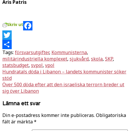
Aris Patris
Skriv ut
Facebook
Twitter
Tags:
försvarsutgifter
,
Kommunisterna
,
Dela
militärindustriella komplexet
,
sjukvård
,
skola
,
SKP
,
statsbudget
,
svpol
,
vpol
Inläggsnavigering
Hundratals döda i Libanon – landets kommunister söker
stöd
Över 500 döda efter att den israeliska terrorn breder ut
sig över Libanon
Lämna ett svar
Din e-postadress kommer inte publiceras.
Obligatoriska
fält är märkta
*