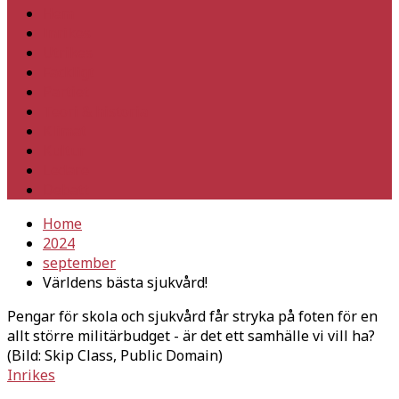
Hem
Inrikes
Utrikes
Fackligt
Partiet
Teori & historia
Klimat
Kultur
Ledare
Debatt
Home
2024
september
Världens bästa sjukvård!
Pengar för skola och sjukvård får stryka på foten för en
allt större militärbudget - är det ett samhälle vi vill ha?
(Bild: Skip Class, Public Domain)
Inrikes