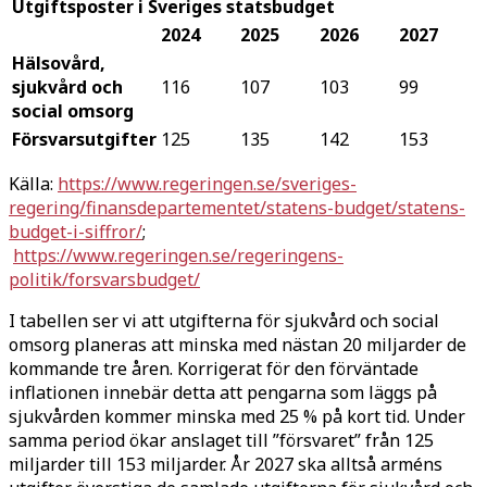
Utgiftsposter i Sveriges statsbudget
2024
2025
2026
2027
Hälsovård,
sjukvård och
116
107
103
99
social omsorg
Försvarsutgifter
125
135
142
153
Källa:
https://www.regeringen.se/sveriges-
regering/finansdepartementet/statens-budget/statens-
budget-i-siffror/
;
https://www.regeringen.se/regeringens-
politik/forsvarsbudget/
I tabellen ser vi att utgifterna för sjukvård och social
omsorg planeras att minska med nästan 20 miljarder de
kommande tre åren. Korrigerat för den förväntade
inflationen innebär detta att pengarna som läggs på
sjukvården kommer minska med 25 % på kort tid. Under
samma period ökar anslaget till ”försvaret” från 125
miljarder till 153 miljarder. År 2027 ska alltså arméns