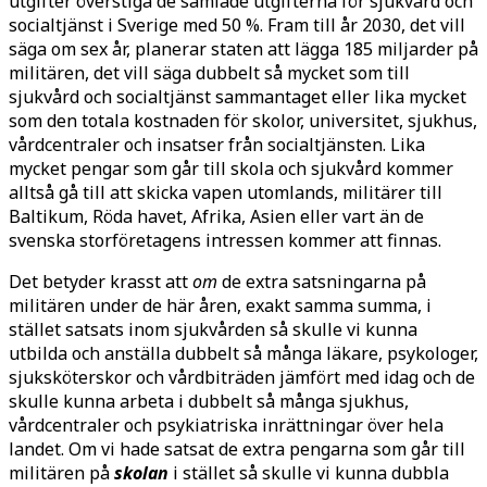
utgifter överstiga de samlade utgifterna för sjukvård och
socialtjänst i Sverige med 50 %. Fram till år 2030, det vill
säga om sex år, planerar staten att lägga 185 miljarder på
militären, det vill säga dubbelt så mycket som till
sjukvård och socialtjänst sammantaget eller lika mycket
som den totala kostnaden för skolor, universitet, sjukhus,
vårdcentraler och insatser från socialtjänsten. Lika
mycket pengar som går till skola och sjukvård kommer
alltså gå till att skicka vapen utomlands, militärer till
Baltikum, Röda havet, Afrika, Asien eller vart än de
svenska storföretagens intressen kommer att finnas.
Det betyder krasst att
om
de extra satsningarna på
militären under de här åren, exakt samma summa, i
stället satsats inom sjukvården så skulle vi kunna
utbilda och anställa dubbelt så många läkare, psykologer,
sjuksköterskor och vårdbiträden jämfört med idag och de
skulle kunna arbeta i dubbelt så många sjukhus,
vårdcentraler och psykiatriska inrättningar över hela
landet. Om vi hade satsat de extra pengarna som går till
militären på
skolan
i stället så skulle vi kunna dubbla