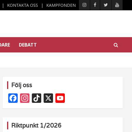
KONTAKTA OSS
KAMPFONDEN
DARE
DEBATT
Följ oss
F
In
Ti
X
Y
a
st
k
o
c
a
T
u
e
g
o
T
Riktpunkt 1/2026