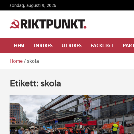
Skip
söndag, augusti 9, 2026
to
content
RiktpunKt.nu
En klassmedveten tidning!
HEM
INRIKES
UTRIKES
FACKLIGT
PAR
Home
skola
Etikett:
skola