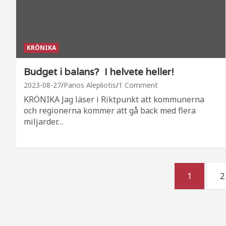
KRÖNIKA
Budget i balans? I helvete heller!
2023-08-27
Panos Alepliotis
1 Comment
KRÖNIKA Jag läser i Riktpunkt att kommunerna
och regionerna kommer att gå back med flera
miljarder…
Sidnumrering
1
2
för
inlägg