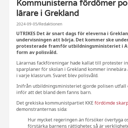
Kommunisterna fördömer pol
lärare i Grekland
2024-09-05
Redaktionen
UTRIKES Det är snart dags för eleverna i Grekland
undervisningen att börja. Det kommer ske under
protesterade framför utbildningsministeriet i A
form av polisvåld.
Lärarnas fackföreningar hade kallat till protester i
sparplaner för skolan i Grekland kommer innebära 
i varje klassrum. Svaret blev polisvåld.
Inifrån utbildningsministeriet gjorde polisen utfal
inför att det bland dem fanns barn.
Det grekiska kommunistpartiet KKE
fördömde skarp
demonstranternas sida:
Hur mycket regeringen än försöker övertyga oss 
förstärka barnens rättigheter, så är verklighete