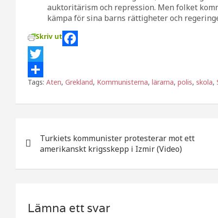
auktoritärism och repression. Men folket komm
kämpa för sina barns rättigheter och regering
Skriv ut
F
a
T
Tags:
Aten
,
Grekland
,
Kommunisterna
,
lärarna
,
polis
,
skola
,
c
w
D
e
i
e
b
t
l
Inläggsnavigering
o
t
a
Turkiets kommunister protesterar mot ett
o
e
amerikanskt krigsskepp i Izmir (Video)
k
r
Lämna ett svar