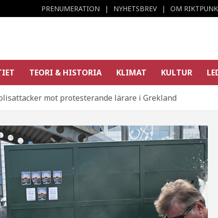
PRENUMERATION
NYHETSBREV
OM RIKTPUN
TIET
TEORI & HISTORIA
KLIMAT
KULTUR
LE
isattacker mot protesterande lärare i Grekland