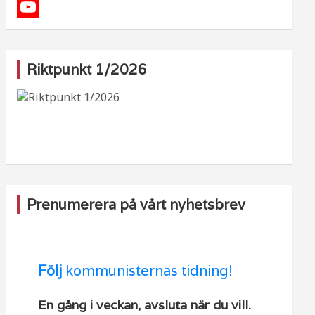
e
s
i
X
b
t
k
Y
o
a
T
o
Riktpunkt 1/2026
o
g
o
u
k
r
k
T
a
u
m
b
e
Prenumerera på vårt nyhetsbrev
Följ
kommunisternas tidning!
En gång i veckan, avsluta när du vill.