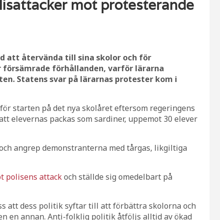
isattacker mot protesterande
 att återvända till sina skolor och för
 försämrade förhållanden, varför lärarna
ten. Statens svar på lärarnas protester kom i
nför starten på det nya skolåret eftersom regeringens
att elevernas packas som sardiner, uppemot 30 elever
l och angrep demonstranterna med tårgas, likgiltiga
t polisens attack
och ställde sig omedelbart på
att dess politik syftar till att förbättra skolorna och
n en annan. Anti-folklig politik åtföljs alltid av ökad