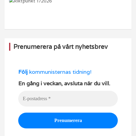
o
m
b
o
e
k
Prenumerera på vårt nyhetsbrev
Följ
kommunisternas tidning!
En gång i veckan, avsluta när du vill.