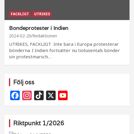
FACKLIGT
UTRIKES
Bondeprotester i Indien
2024-02-20
Redaktionen
UTRIKES, FACKLIGT Inte bara i Europa protesterar
bönderna. I Indien fortsätter nu tiotusentals bönder
sin protestmarsch…
Följ oss
F
In
Ti
X
Y
a
st
k
o
c
a
T
u
e
g
o
T
Riktpunkt 1/2026
b
ra
k
u