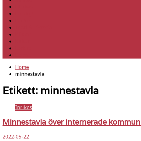
Utrikes
Fackligt
Partiet
Teori & historia
Klimat
Kultur
Ledare
Debatt
Home
minnestavla
Etikett:
minnestavla
Inrikes
Minnestavla över internerade kommunis
2022-05-22