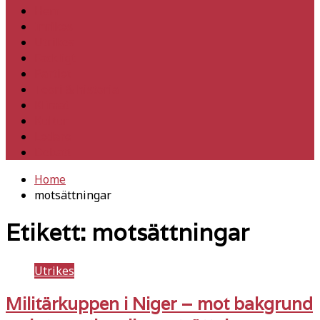
Hem
Inrikes
Utrikes
Fackligt
Partiet
Teori & historia
Klimat
Kultur
Ledare
Debatt
Home
motsättningar
Etikett:
motsättningar
Utrikes
Militärkuppen i Niger – mot bakgrund