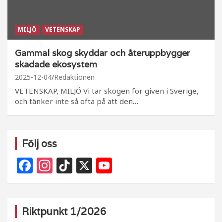
MILJÖ
VETENSKAP
Gammal skog skyddar och återuppbygger
skadade ekosystem
2025-12-04
Redaktionen
VETENSKAP, MILJÖ Vi tar skogen för given i Sverige,
och tänker inte så ofta på att den…
Följ oss
F
In
Ti
X
Y
a
st
k
o
c
a
T
u
e
g
o
T
Riktpunkt 1/2026