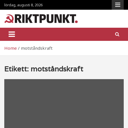
Skip
lördag, augusti 8, 2026
to
content
RiktpunKt.nu
En klassmedveten tidning!
Home
motståndskraft
Etikett:
motståndskraft