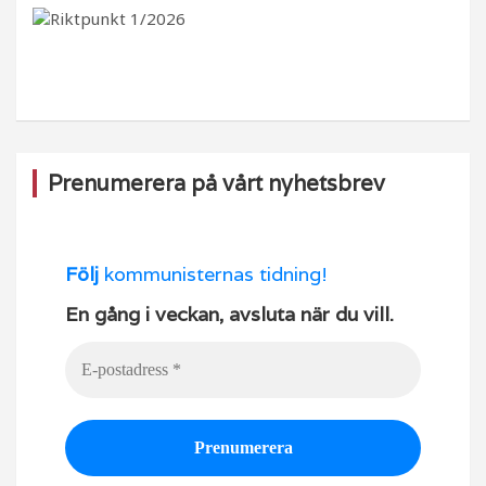
b
ra
k
u
o
m
b
o
e
k
Prenumerera på vårt nyhetsbrev
Följ
kommunisternas tidning!
En gång i veckan, avsluta när du vill.