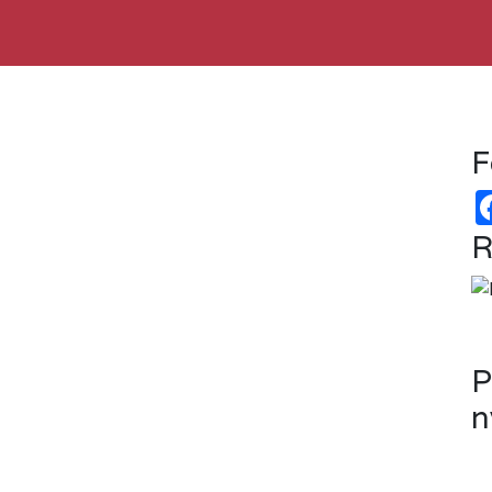
F
R
P
n