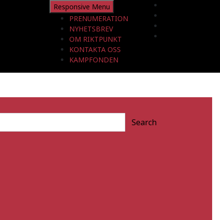
Responsive Menu
PRENUMERATION
NYHETSBREV
OM RIKTPUNKT
KONTAKTA OSS
KAMPFONDEN
Search