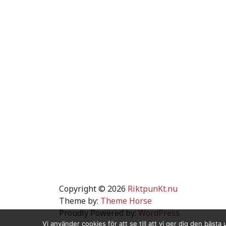
Copyright © 2026
RiktpunKt.nu
Theme by:
Theme Horse
Proudly Powered by:
WordPress
Vi använder cookies för att se till att vi ger dig den bä