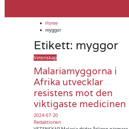
Ledare
Debatt
Home
myggor
Etikett:
myggor
Vetenskap
Malariamyggorna i
Afrika utvecklar
resistens mot den
viktigaste medicinen
2024-07-20
Redaktionen
VETENSKAP Malaria dödar årligen närmare