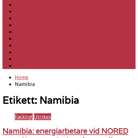
Hem
Inrikes
Utrikes
Fackligt
Partiet
Teori & historia
Klimat
Kultur
Ledare
Debatt
Home
Namibia
Etikett:
Namibia
Fackligt
Utrikes
Namibia: energiarbetare vid NORED